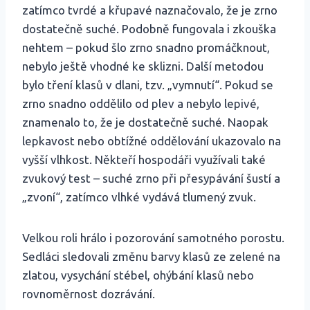
zatímco tvrdé a křupavé naznačovalo, že je zrno
dostatečně suché. Podobně fungovala i zkouška
nehtem – pokud šlo zrno snadno promáčknout,
nebylo ještě vhodné ke sklizni. Další metodou
bylo tření klasů v dlani, tzv. „vymnutí“. Pokud se
zrno snadno oddělilo od plev a nebylo lepivé,
znamenalo to, že je dostatečně suché. Naopak
lepkavost nebo obtížné oddělování ukazovalo na
vyšší vlhkost. Někteří hospodáři využívali také
zvukový test – suché zrno při přesypávání šustí a
„zvoní“, zatímco vlhké vydává tlumený zvuk.
Velkou roli hrálo i pozorování samotného porostu.
Sedláci sledovali změnu barvy klasů ze zelené na
zlatou, vysychání stébel, ohýbání klasů nebo
rovnoměrnost dozrávání.