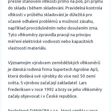
přesné stanovení vlhkosti přímo na poli, při příjmu
do skladu i během skladování. Pravidelná kontrola
vlhkosti v průběhu skladování je důležitá pro
včasné odhalení problémů a možnost zásahu,
například provzdušněním nebo dosušením zrna.
Tyto vlhkoměry zpravidla pracují na principu
měření elektrické vodivosti nebo kapacitních
vlastností materiálu.
Významným výrobcem zemědělských vlhkoměrů
je dánská rodinná firma Supertech Agroline ApS,
která dodává své výrobky do více než 50 zemí
světa. S výrobou začal její zakladatel Lars
Frederiksen v roce 1992 a brzy se jeho vlhkoměry
začaly objevovat i v České republice.
Společnost DANAGRA s.r.o., která vznikla v roce