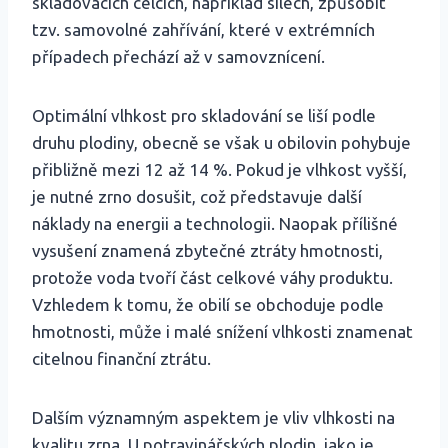
skladovacích celcích, například silech, způsobit
tzv. samovolné zahřívání, které v extrémních
případech přechází až v samovznícení.
Optimální vlhkost pro skladování se liší podle
druhu plodiny, obecně se však u obilovin pohybuje
přibližně mezi 12 až 14 %. Pokud je vlhkost vyšší,
je nutné zrno dosušit, což představuje další
náklady na energii a technologii. Naopak přílišné
vysušení znamená zbytečné ztráty hmotnosti,
protože voda tvoří část celkové váhy produktu.
Vzhledem k tomu, že obilí se obchoduje podle
hmotnosti, může i malé snížení vlhkosti znamenat
citelnou finanční ztrátu.
Dalším významným aspektem je vliv vlhkosti na
kvalitu zrna. U potravinářských plodin, jako je