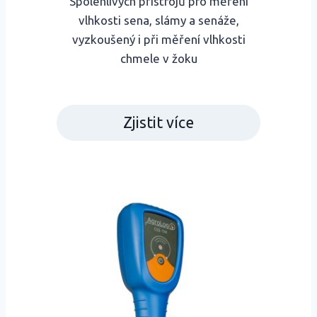
Spolehlivých přístrojů pro měření
vlhkosti sena, slámy a senáže,
vyzkoušený i při měření vlhkosti
chmele v žoku
Zjistit více