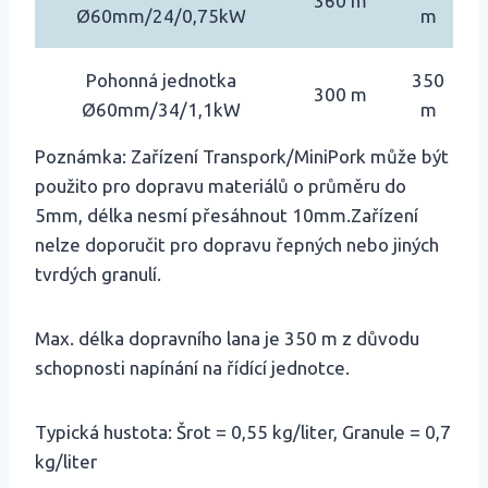
360 m
Ø60mm/24/0,75kW
m
Pohonná jednotka
350
300 m
Ø60mm/34/1,1kW
m
Poznámka: Zařízení Transpork/MiniPork může být
použito pro dopravu materiálů o průměru do
5mm, délka nesmí přesáhnout 10mm.Zařízení
nelze doporučit pro dopravu řepných nebo jiných
tvrdých granulí.
Max. délka dopravního lana je 350 m z důvodu
schopnosti napínání na řídící jednotce.
Typická hustota: Šrot = 0,55 kg/liter, Granule = 0,7
kg/liter