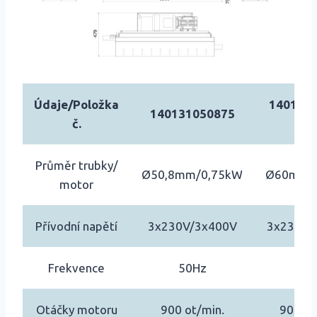
Údaje/Položka
140131
140131050875
č.
MK
Průměr trubky/
Ø50,8mm/0,75kW
Ø60mm/
motor
Přívodní napětí
3x230V/3x400V
3x230V/
Frekvence
50Hz
50
Otáčky motoru
900 ot/min.
900 ot