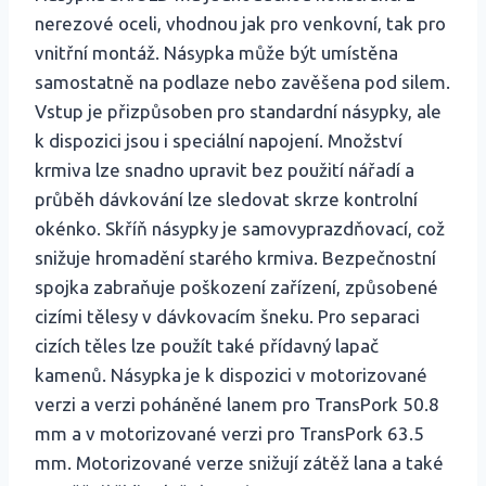
nerezové oceli, vhodnou jak pro venkovní, tak pro
vnitřní montáž. Násypka může být umístěna
samostatně na podlaze nebo zavěšena pod silem.
Vstup je přizpůsoben pro standardní násypky, ale
k dispozici jsou i speciální napojení. Množství
krmiva lze snadno upravit bez použití nářadí a
průběh dávkování lze sledovat skrze kontrolní
okénko. Skříň násypky je samovyprazdňovací, což
snižuje hromadění starého krmiva. Bezpečnostní
spojka zabraňuje poškození zařízení, způsobené
cizími tělesy v dávkovacím šneku. Pro separaci
cizích těles lze použít také přídavný lapač
kamenů. Násypka je k dispozici v motorizované
verzi a verzi poháněné lanem pro TransPork 50.8
mm a v motorizované verzi pro TransPork 63.5
mm. Motorizované verze snižují zátěž lana a také