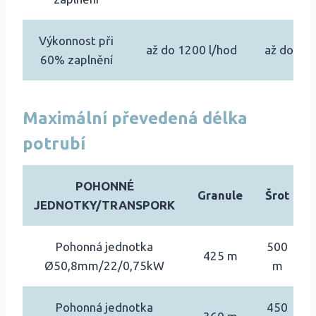
Výkonnost při
až do 1200 l/hod
až do 190
60% zaplnění
Maximální převedená délka
potrubí
POHONNÉ
Granule
Šrot
JEDNOTKY/TRANSPORK
Pohonná jednotka
500
425 m
Ø50,8mm/22/0,75kW
m
Pohonná jednotka
450