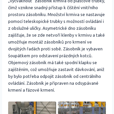
„vycvaknout“ zásobník krmiva od plastové trubky,
čímž vznikne snadný přístup k čištění vnitřního
prostoru zásobníku. Množství krmiva se nastavuje
pomocí teleskopické trubky s možností ovládání i
z obslužné uličky. Asymetrické dno zásobníku
zajišťuje, že se zde netvoří klenby v krmivu a také
umožňuje montáž zásobníků pro krmení ve
dvojitých řadách proti sobě. Zásobník je vybaven
šoupátkem pro odstavení prázdných kotců.
Objemový zásobník má také spodní klapku se
zajištěním, což umožňuje zastavit dávkování, aniž
by bylo potřeba odpojit zásobník od centrálního
ovládání. Zásobník je připraven na odsypávané
krmení a fázové krmení.