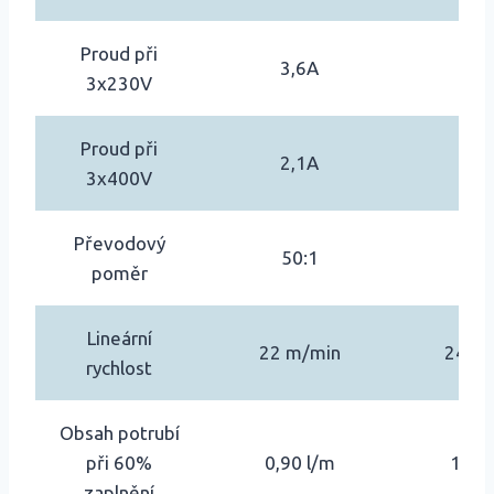
Proud při
3,6A
3,
3x230V
Proud při
2,1A
2,
3x400V
Převodový
50:1
50:
poměr
Lineární
22 m/min
24 m
rychlost
Obsah potrubí
při 60%
0,90 l/m
1,45 
zaplnění