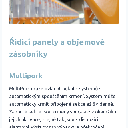
Řídící panely a objemové
zásobníky
Multipork
MultiPork může ovládat několik systémů s
automatickým spouštěním krmení. Systém může
automaticky krmit připojené sekce až 8× denně.
Zapnuté sekce jsou krmeny současně v okamžiku
jejich aktivace, stejně tak jsou k dispozici i
alarmové výstupy pro výpadky a překročení