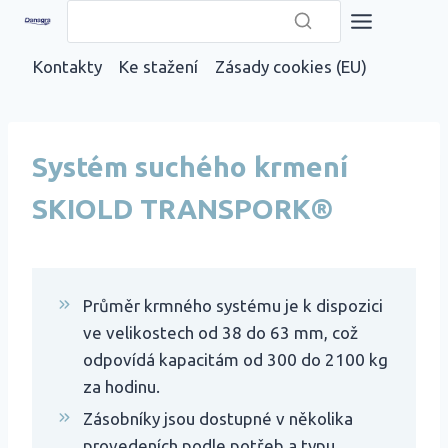
Přeskočit
na
Kontakty
Ke stažení
Zásady cookies (EU)
obsah
Systém suchého krmení
SKIOLD TRANSPORK®
Průměr krmného systému je k dispozici
ve velikostech od 38 do 63 mm, což
odpovídá kapacitám od 300 do 2100 kg
za hodinu.
Zásobníky jsou dostupné v několika
provedeních podle potřeb a typu