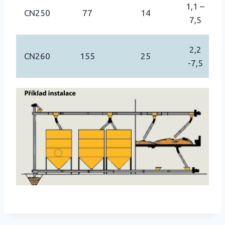
1,1 –
CN250
77
14
7,5
2,2
CN260
155
25
-7,5