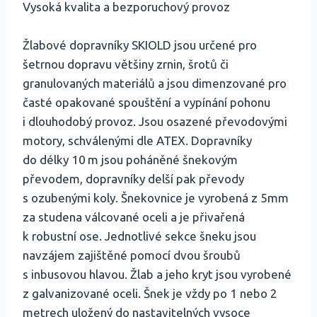
Vysoká kvalita a bezporuchový provoz
Žlabové dopravníky SKIOLD jsou určené pro
šetrnou dopravu většiny zrnin, šrotů či
granulovaných materiálů a jsou dimenzované pro
časté opakované spouštění a vypínání pohonu
i dlouhodobý provoz. Jsou osazené převodovými
motory, schválenými dle ATEX. Dopravníky
do délky 10 m jsou poháněné šnekovým
převodem, dopravníky delší pak převody
s ozubenými koly. Šnekovnice je vyrobená z 5mm
za studena válcované oceli a je přivařená
k robustní ose. Jednotlivé sekce šneku jsou
navzájem zajištěné pomocí dvou šroubů
s inbusovou hlavou. Žlab a jeho kryt jsou vyrobené
z galvanizované oceli. Šnek je vždy po 1 nebo 2
metrech uložený do nastavitelných vysoce