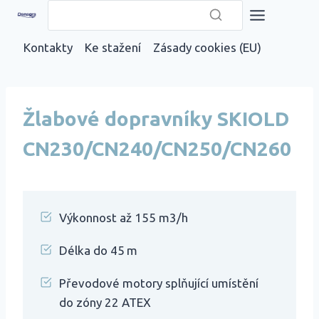
Přeskočit
na
Kontakty
Ke stažení
Zásady cookies (EU)
obsah
Žlabové dopravníky SKIOLD
CN230/CN240/CN250/CN260
Výkonnost až 155 m3/h
Délka do 45 m
Převodové motory splňující umístění
do zóny 22 ATEX